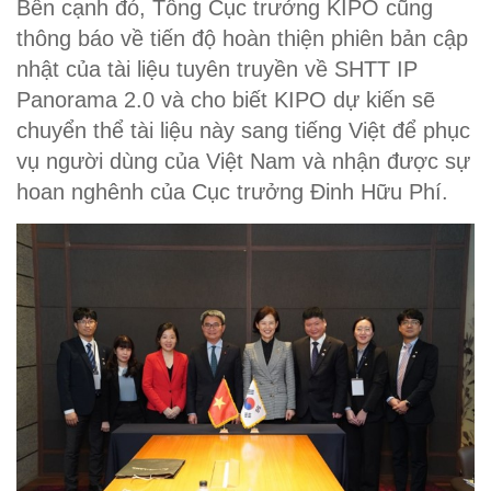
Bên cạnh đó, Tổng Cục trưởng KIPO cũng
thông báo về tiến độ hoàn thiện phiên bản cập
nhật của tài liệu tuyên truyền về SHTT IP
Panorama 2.0 và cho biết KIPO dự kiến sẽ
chuyển thể tài liệu này sang tiếng Việt để phục
vụ người dùng của Việt Nam và nhận được sự
hoan nghênh của Cục trưởng Đinh Hữu Phí.