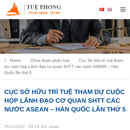
Home
Chưa được phân loại
Cục Sở hữu trí tuệ tham
dự cuộc họp Lãnh đạo cơ quan SHTT các nước ASEAN – Hàn
Quốc lần thứ 5
CỤC SỞ HỮU TRÍ TUỆ THAM DỰ CUỘC
HỌP LÃNH ĐẠO CƠ QUAN SHTT CÁC
NƯỚC ASEAN – HÀN QUỐC LẦN THỨ 5
25/11/2022 - 03:19
461 views