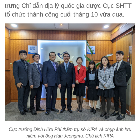
trưng Chỉ dẫn địa lý quốc gia được Cục SHTT
tổ chức thành công cuối tháng 10 vừa qua.
Cục trưởng Đinh Hữu Phí thăm trụ sở KIPA và chụp ảnh lưu
niệm với ông Han Jeongmu, Chủ tịch KIPA