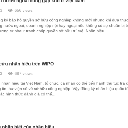
u nước ngoài cũng gặp khó ở Việt Nam
23
656 views
g ký bảo hộ quyền sở hữu công nghiệp không mới nhưng khi đưa thư
ờng nước ngoài, doanh nghiệp nội hay ngoại nếu không có sự chuẩn bị 
ương tự nhau: tranh chấp quyền sở hữu trí tuệ. Nhãn hiệu...
 cứu nhãn hiệu trên WIPO
23
697 views
nhãn hiệu tại Việt Nam, tổ chức, cá nhân có thể tiến hành thủ tục tra 
 tin thư viện số về sở hữu công nghiệp. Vậy đăng ký nhãn hiệu quốc tế
ác hình thức đánh giá có thể...
 phân biệt của nhãn hiệu