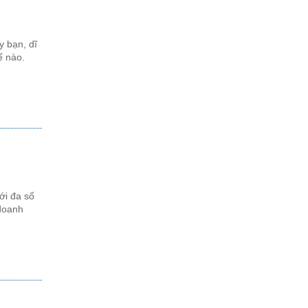
y bạn, dĩ
ế nào.
ới đa số
 doanh