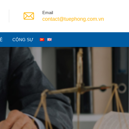
Email
contact@tuephong.com.vn
HỆ
CỘNG SỰ