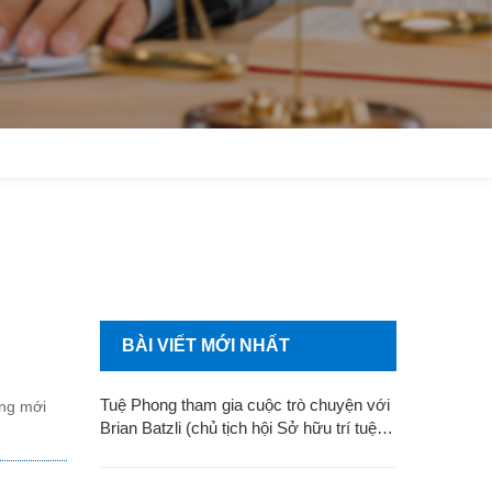
BÀI VIẾT MỚI NHẤT
Tuệ Phong tham gia cuộc trò chuyện với
ớng mới
Brian Batzli (chủ tịch hội Sở hữu trí tuệ
Hoa Kỳ)