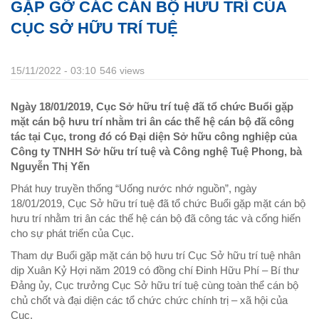
GẶP GỠ CÁC CÁN BỘ HƯU TRÍ CỦA
CỤC SỞ HỮU TRÍ TUỆ
15/11/2022 - 03:10
546 views
Ngày 18/01/2019, Cục Sở hữu trí tuệ đã tổ chức Buổi gặp
mặt cán bộ hưu trí nhằm tri ân các thế hệ cán bộ đã công
tác tại Cục, trong đó có Đại diện Sở hữu công nghiệp của
Công ty TNHH Sở hữu trí tuệ và Công nghệ Tuệ Phong, bà
Nguyễn Thị Yến
Phát huy truyền thống “Uống nước nhớ nguồn”, ngày
18/01/2019, Cục Sở hữu trí tuệ đã tổ chức Buổi gặp mặt cán bộ
hưu trí nhằm tri ân các thế hệ cán bộ đã công tác và cống hiến
cho sự phát triển của Cục.
Tham dự Buổi gặp mặt cán bộ hưu trí Cục Sở hữu trí tuệ nhân
dịp Xuân Kỷ Hợi năm 2019 có đồng chí Đinh Hữu Phí – Bí thư
Đảng ủy, Cục trưởng Cục Sở hữu trí tuệ cùng toàn thể cán bộ
chủ chốt và đại diện các tổ chức chức chính trị – xã hội của
Cục.