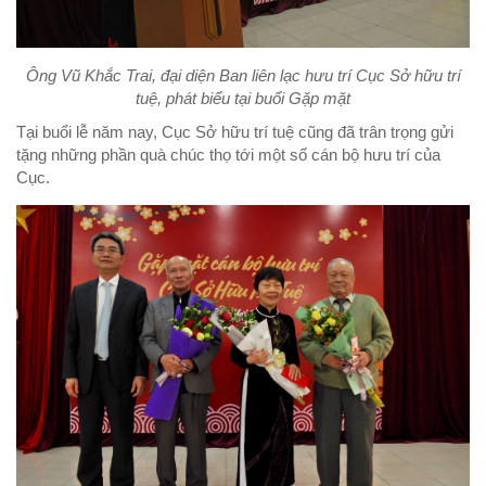
Ông Vũ Khắc Trai, đại diện Ban liên lạc hưu trí Cục Sở hữu trí
tuệ, phát biểu tại buổi Gặp mặt
Tại buổi lễ năm nay, Cục Sở hữu trí tuệ cũng đã trân trọng gửi
tặng những phần quà chúc thọ tới một số cán bộ hưu trí của
Cục.