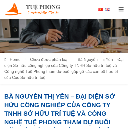
Home
Chưa được phân loại
Bà Nguyễn Thị Yến – Đại
diện Sở hữu công nghiệp của Công ty TNHH Sở hữu trí tuệ và
Công nghệ Tuệ Phong tham dự buổi gặp gỡ các cán bộ hưu trí
của Cục Sở hữu trí tuệ
BÀ NGUYỄN THỊ YẾN – ĐẠI DIỆN SỞ
HỮU CÔNG NGHIỆP CỦA CÔNG TY
TNHH SỞ HỮU TRÍ TUỆ VÀ CÔNG
NGHỆ TUỆ PHONG THAM DỰ BUỔI